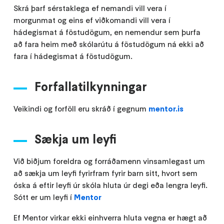
Skrá þarf sérstaklega ef nemandi vill vera í
morgunmat og eins ef viðkomandi vill vera í
hádegismat á föstudögum, en nemendur sem þurfa
að fara heim með skólarútu á föstudögum ná ekki að
fara í hádegismat á föstudögum.
Forfallatilkynningar
Veikindi og forföll eru skráð í gegnum
mentor.is
Sækja um leyfi
Við biðjum foreldra og forráðamenn vinsamlegast um
að sækja um leyfi fyrirfram fyrir barn sitt, hvort sem
óska á eftir leyfi úr skóla hluta úr degi eða lengra leyfi.
Sótt er um leyfi í
Mentor
Ef Mentor virkar ekki einhverra hluta vegna er hægt að