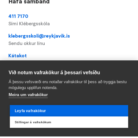
Hafa samband
411 7170
Sími Klébergsskóla
klebergsskoli@reykjavik.is
Sendu okkur línu
Kátakot
Frístundaheimili
Við notum vafrakökur á þessari vefsíðu
Flógyn
Félagsmiðstöð
Á þessu vefsvæði eru notaðar vafrakökur til þess að tryggja bestu
mögulegu upplifun notenda.
Meira um vafrakökur
Gagnlegt
Leyfa vafrakökur
Stillingar á vafrakökum
Domain
Röskun á skólastarfi
menu
Mínar síður