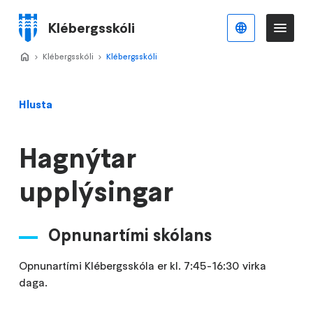
Stökkva
að
Klébergsskóli
Íslenska
Va
Valmynd
meginefni
Home
Klébergsskóli
>
Klébergsskóli
>
Hlusta
Hagnýtar
upplýsingar
Opnunartími skólans
Opnunartími Klébergsskóla er kl. 7:45-16:30 virka
daga.