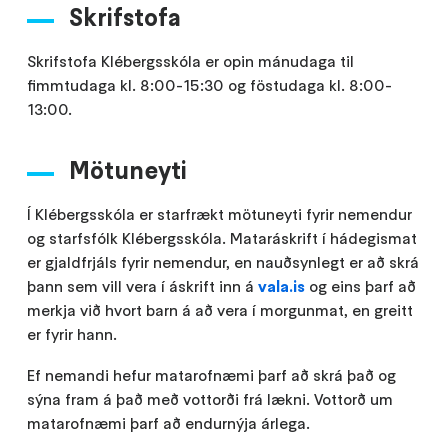
Skrifstofa
Skrifstofa Klébergsskóla er opin mánudaga til
fimmtudaga kl. 8:00-15:30 og föstudaga kl. 8:00-
13:00.
Mötuneyti
Í Klébergsskóla er starfrækt mötuneyti fyrir nemendur
og starfsfólk Klébergsskóla. Mataráskrift í hádegismat
er gjaldfrjáls fyrir nemendur, en nauðsynlegt er að skrá
þann sem vill vera í áskrift inn á
vala.is
og eins þarf að
merkja við hvort barn á að vera í morgunmat, en greitt
er fyrir hann.
Ef nemandi hefur matarofnæmi þarf að skrá það og
sýna fram á það með vottorði frá lækni. Vottorð um
matarofnæmi þarf að endurnýja árlega.