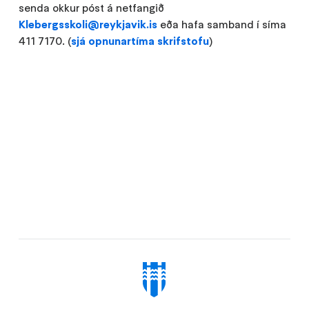
senda okkur póst á netfangið
Klebergsskoli@reykjavik.is
eða hafa samband í síma
411 7170. (
sjá opnunartíma skrifstofu
)